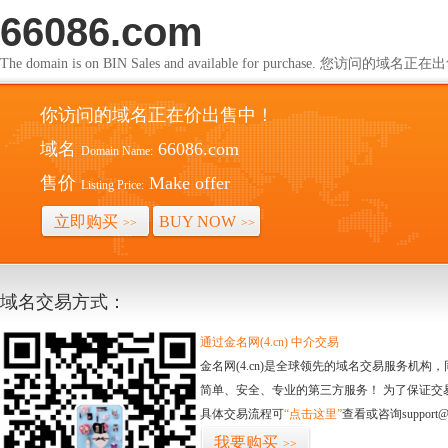
66086.com
The domain is on BIN Sales and available for purchase. 您访问的域名
你访问的域名正在价出售中！
域名
66086.com
Domain Name:
售价
Make offer
Listing Price:
立即购买
BUY NOW
>>
>>
域名交易方式：
通过金名网(4.cn) 中介交易
金名网(4.cn)是全球领先的域名交易服务机
简单、安全、专业的第三方服务！ 为了保证交
具体交易流程可
“点击这里”
查看或咨询support@
我要购买
>>