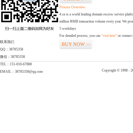
Process Overview:
4.cn is a world leading domain escrow service plat
million RMB transaction volume every year. We promi
5 workdays.
For detailed process, you can
“visit here”
or contact
联系我们
BUY NOW
>>
QQ：38785358
微信：38785358
TEL：151-010-67888
Copyright © 1998 - 2
EMAIL：38785358@qq.com